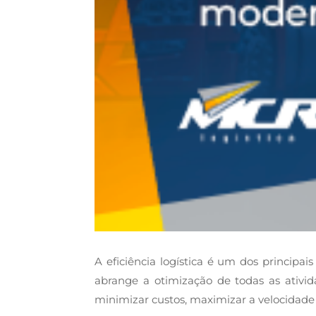
A eficiência logística é um dos princip
abrange a otimização de todas as ativid
minimizar custos, maximizar a velocidade e