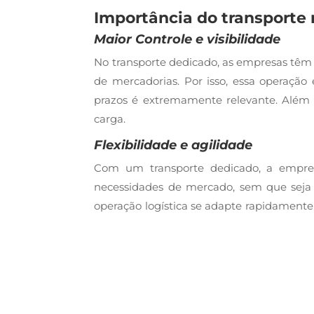
Importância do transporte
Maior Controle e visibilidade
No transporte dedicado, as empresas têm a
de mercadorias. Por isso, essa operação 
prazos é extremamente relevante. Além d
carga.
Flexibilidade e agilidade
Com um transporte dedicado, a empresa
necessidades de mercado, sem que seja 
operação logística se adapte rapidament
para manter a competitividade no ambie
Redução de custos operacionais
Embora o transporte dedicado possa ter u
redução de tempos de espera e eliminaçã
Neste sentido, a otimização da frota, c