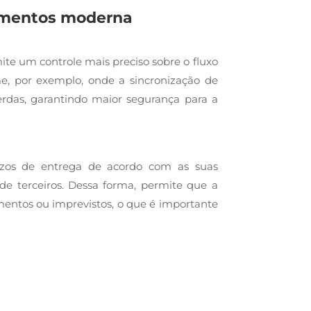
rimentos moderna
ite um controle mais preciso sobre o fluxo
ime, por exemplo, onde a sincronização de
erdas, garantindo maior segurança para a
razos de entrega de acordo com as suas
e terceiros. Dessa forma, permite que a
entos ou imprevistos, o que é importante
go prazo por meio da otimização de rotas,
dos, como paradas frequentes ou desvios.
m contribui para a redução de gastos com