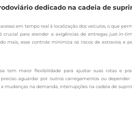
 rodoviário dedicado na cadeia de sup
cesso em tempo real à localização dos veículos, o que perm
é crucial para atender a exigências de entregas just-in-t
o mais, esse controle minimiza os riscos de extravios e p
 tem maior flexibilidade para ajustar suas rotas e p
preciso aguardar por outros carregamentos ou depender d
e a mudanças na demanda, interrupções na cadeia de suprim
nte moderno.
m custo inicial mais elevado, ele oferece economias a lon
o de ineficiências relacionadas a transportes compartilha
om veículos mais adequados para cada tipo de carga, també