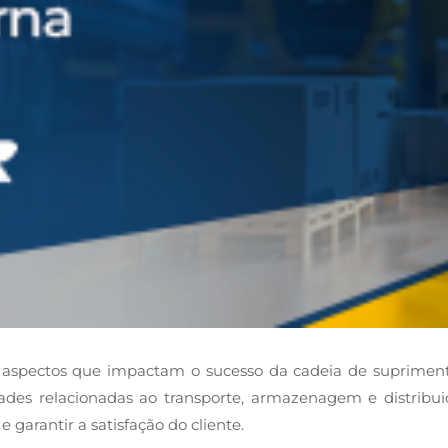
ais aspectos que impactam o sucesso da cadeia de suprimen
ades relacionadas ao transporte, armazenagem e distribu
 garantir a satisfação do cliente.