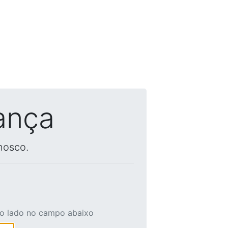
ança
nosco.
ao lado no campo abaixo