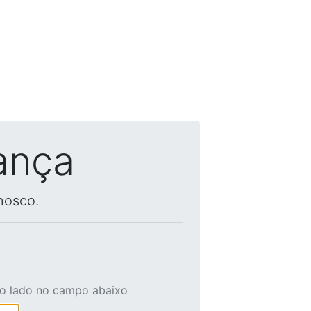
ança
nosco.
ao lado no campo abaixo